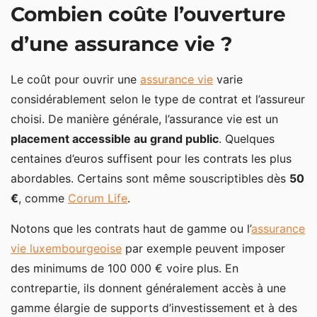
Combien coûte l’ouverture
Privilégiez des contrats sans frais d’entrée
d’une assurance vie ?
Comparez les frais de gestion
Evitez les frais d’arbitrage
Le coût pour ouvrir une
assurance vie
varie
Garanties optionnelles, options de gestion : des
considérablement selon le type de contrat et l’assureur
frais à étudier
choisi. De manière générale, l’assurance vie est un
placement accessible au grand public
Gestion pilotée, un coût supplémentaire
. Quelques
centaines d’euros suffisent pour les contrats les plus
abordables. Certains sont même souscriptibles dès
50
€
, comme
Corum Life
.
Notons que les contrats haut de gamme ou l’
assurance
vie luxembourgeoise
par exemple peuvent imposer
des minimums de 100 000 € voire plus. En
contrepartie, ils donnent généralement accès à une
gamme élargie de supports d’investissement et à des