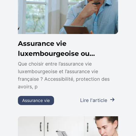
Assurance vie
luxembourgeoise ou
française : différences, quel
Que choisir entre l’assurance vie
luxembourgeoise et l’assurance vie
contrat choisir
française ? Accessibilité, protection des
avoirs, p
Lire l'article
Assurance vie