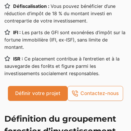
Fonctionnement d’un GFI
Défiscalisation :
Vous pouvez bénéficier d’une
réduction d’impôt de 18 % du montant investi en
Comment réaliser un investissement forestier avec un
contrepartie de votre investissement.
GFI ?
IFI :
Les parts de GFI sont exonérées d’impôt sur la
Rendement d’un groupement forestier
fortune immobilière (IFI, ex-ISF), sans limite de
d’investissement
montant.
Le rôle de la société de gestion du GFI
ISR :
Ce placement contribue à l’entretien et à la
Frais et risques
sauvegarde des forêts et figure parmi les
Fiscalité du GFI
investissements socialement responsables.
Investissement forestier : réduction d’impôt et
avantages fiscaux
Définir votre projet
Contactez-nous
La réduction d’impôt du groupement forestier
d’investissement
Définition du groupement
Abattement sur les droits de succession/donation
(dispositif Monichon)