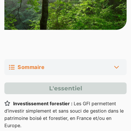
Sommaire
Définition du groupement forestier
L'essentiel
d’investissement
Investissement forestier :
Les GFI permettent
Qu’est-ce qu’un GFI ?
d’investir simplement et sans souci de gestion dans le
Les avantages du GFI
patrimoine boisé et forestier, en France et/ou en
Europe.
Différences entre un GFI et un GFF