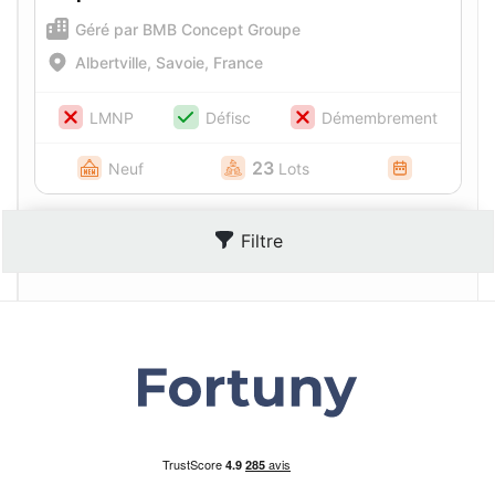
Géré par BMB Concept Groupe
Albertville, Savoie, France
LMNP
Défisc
Démembrement
23
Neuf
Lots
Filtre