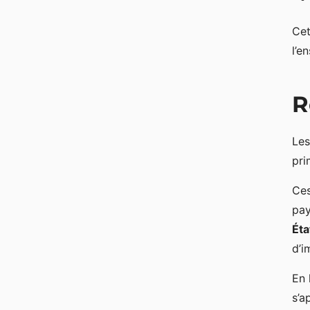
Cet
l’e
R
Les
pri
Ces
pay
Éta
d’i
En 
s’a