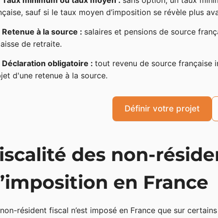
Taux minimum ou taux moyen :
sans option, un taux min
nçaise, sauf si le taux moyen d’imposition se révèle plus a
Retenue à la source :
salaires et pensions de source fran
caisse de retraite.
Déclaration obligatoire :
tout revenu de source française i
bjet d'une retenue à la source.
Définir votre projet
iscalité des non-réside
’imposition en France
non-résident fiscal n’est imposé en France que sur certains