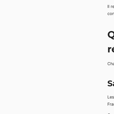
Il 
con
Q
r
Cha
S
Le
Fra