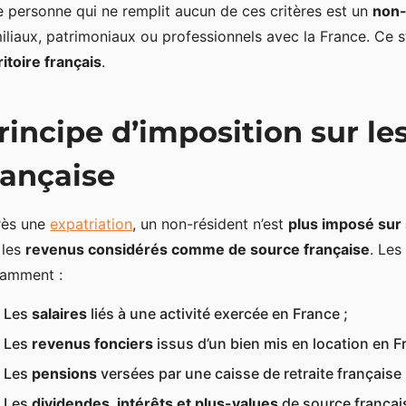
 personne qui ne remplit aucun de ces critères est un
non-
iliaux, patrimoniaux ou professionnels avec la France. Ce 
ritoire français
.
rincipe d’imposition sur le
rançaise
rès une
expatriation
, un non-résident n’est
plus imposé sur
 les
revenus considérés comme de source française
. Les
tamment :
Les
salaires
liés à une activité exercée en France ;
Les
revenus fonciers
issus d’un bien mis en location en F
Les
pensions
versées par une caisse de retraite française 
Les
dividendes, intérêts et plus-values
de source françai