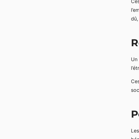
Ces
l’e
dû,
R
Un 
l’é
Ces
soc
P
Le