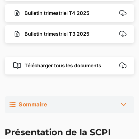
Bulletin trimestriel T4 2025
Bulletin trimestriel T3 2025
Télécharger tous les documents
Sommaire
Présentation de la SCPI Elevation Tertiom
Présentation de la SCPI
Stratégie d’investissement de Elevation Tertiom