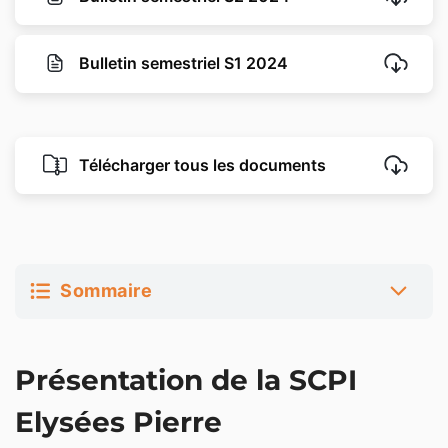
Bulletin semestriel S1 2024
Télécharger tous les documents
Sommaire
Présentation de la SCPI Elysées Pierre
Présentation de la SCPI
Stratégie d’investissement de Elysées Pierre
Elysées Pierre