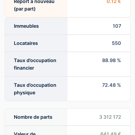
Report à nouveau
0.12 €
(par part)
Immeubles
107
Locataires
550
Taux d’occupation
88.98 %
financier
Taux d’occupation
72.48 %
physique
Nombre de parts
3 312 172
Valeur de
641.49 €