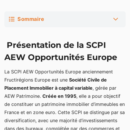
Sommaire
Présentation de la SCPI AEW Opportunités
Présentation de la SCPI
Europe
Stratégie d’investissement de AEW Opportunités
AEW Opportunités Europe
Europe
La SCPI AEW Opportunités Europe anciennement
Fructirégions Europe est une
Société Civile de
Placement Immobilier à capital variable
, gérée par
AEW Patrimoine.
Créée en 1995
, elle a pour objectif
de constituer un patrimoine immobilier d’immeubles en
France et en zone euro. Cette SCPI se distingue par sa
diversification, avec une majorité d’investissements
dans des bureaux, complétée par des commerces et