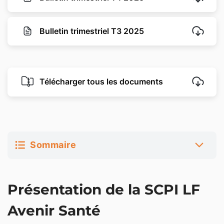
Bulletin trimestriel T3 2025
Télécharger tous les documents
Sommaire
Présentation de la SCPI LF Avenir Santé
Présentation de la SCPI LF
Stratégie d’investissement de LF Avenir Santé
Avenir Santé