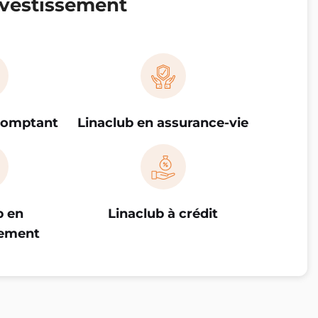
vestissement
comptant
Linaclub en assurance-vie
b en
Linaclub à crédit
ement