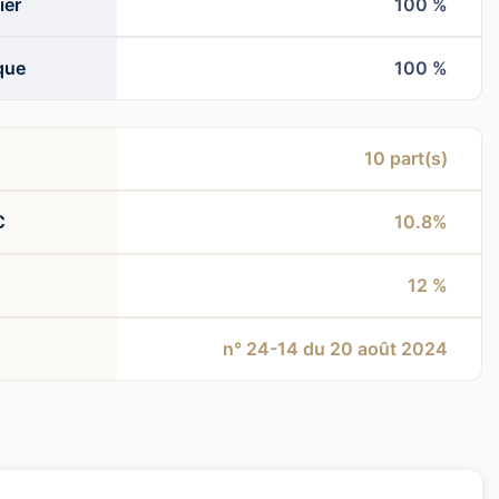
ier
100 %
que
100 %
10
part(s)
C
10.8%
12 %
n° 24-14 du 20 août 2024