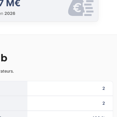
7 M€
en
2026
ub
ateurs.
2
2