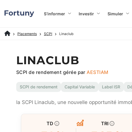
S’informer
Investir
Simuler
Placements
SCPI
Linaclub
LINACLUB
SCPI de rendement gérée par
AESTIAM
SCPI de rendement
Capital Variable
Label ISR
D
la SCPI Linaclub, une nouvelle opportunité immob
TD
TRI