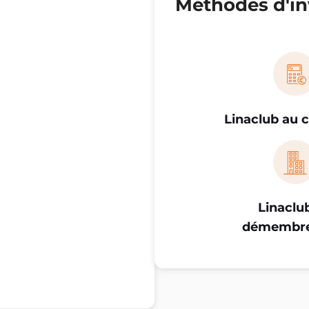
Méthodes d'in
Linaclub au 
Linaclu
démembr