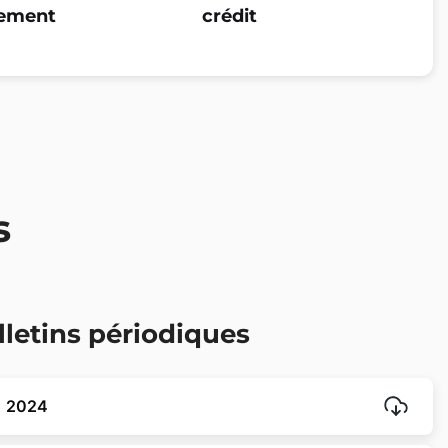
ement
crédit
s
lletins périodiques
T1 2024