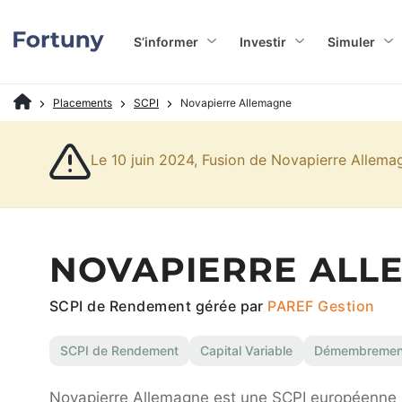
S’informer
Investir
Simuler
Placements
SCPI
Novapierre Allemagne
Le 10 juin 2024, Fusion de Novapierre Allema
NOVAPIERRE ALL
SCPI de Rendement gérée par
PAREF Gestion
SCPI de Rendement
Capital Variable
Démembremen
Novapierre Allemagne est une SCPI européenne ac