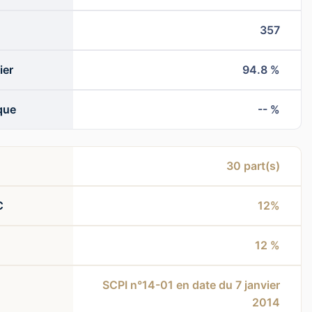
357
ier
94.8 %
que
-- %
30
part(s)
C
12%
12 %
SCPI n°14-01 en date du 7 janvier
2014