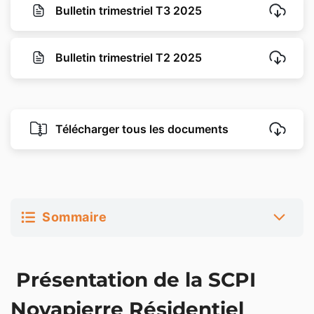
Bulletin trimestriel T3 2025
Bulletin trimestriel T2 2025
Télécharger tous les documents
Sommaire
Présentation de la SCPI Novapierre Résidentiel
Présentation de la SCPI
Stratégie d’investissement de Novapierre
Résidentiel
Novapierre Résidentiel