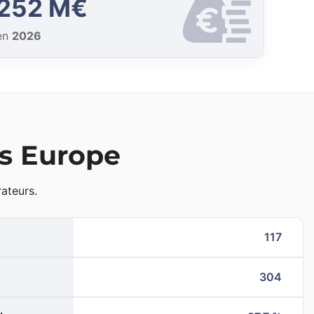
252 M€
en
2026
ls Europe
ateurs.
117
304