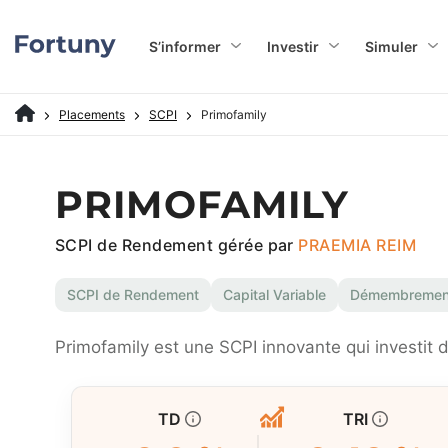
S’informer
Investir
Simuler
Placements
SCPI
Primofamily
PRIMOFAMILY
SCPI de Rendement gérée par
PRAEMIA REIM
SCPI de Rendement
Capital Variable
Démembremen
Primofamily est une SCPI innovante qui investit 
TD
TRI