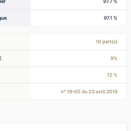
ier
97.7 %
que
97.1 %
10
part(s)
C
9%
12 %
n° 19-05 du 23 avril 2019