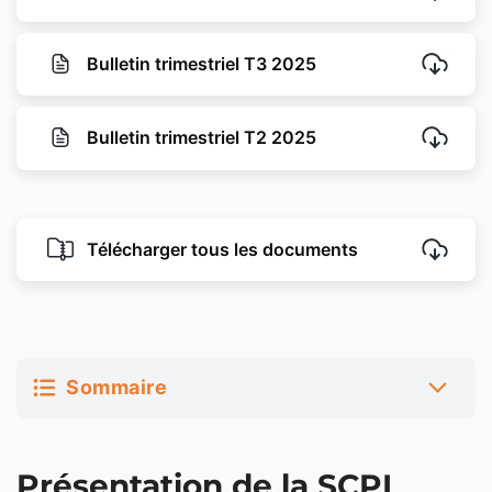
Bulletin trimestriel T3 2025
Bulletin trimestriel T2 2025
Télécharger tous les documents
Sommaire
Présentation de la SCPI Primovie
Présentation de la SCPI
Stratégie d’investissement de Primovie