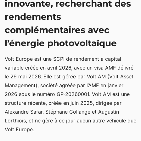
innovante, recherchant des
Des objectifs de performance ambitieux
rendements
Frais, fiscalité et risques spécifiques à connaître
complémentaires avec
sur Volt Europe
l’énergie photovoltaïque
Volt Europe est une SCPI de rendement à capital
variable créée en avril 2026, avec un visa AMF délivré
le 29 mai 2026. Elle est gérée par Volt AM (Volt Asset
Management), société agréée par l’AMF en janvier
2026 sous le numéro GP-20260001. Volt AM est une
structure récente, créée en juin 2025, dirigée par
Alexandre Safar, Stéphane Collange et Augustin
Lorthiois, et ne gère à ce jour aucun autre véhicule que
Volt Europe.