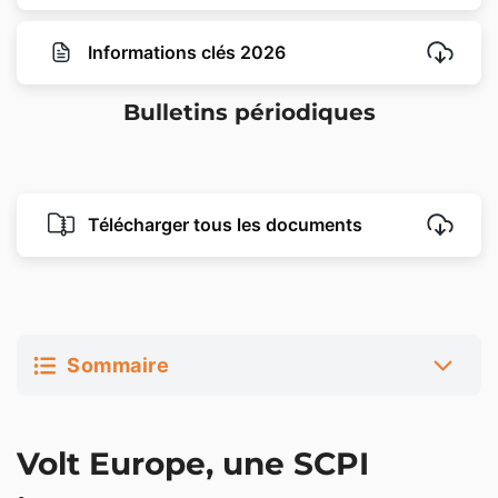
Informations clés 2026
Bulletins périodiques
Télécharger tous les documents
Sommaire
Volt Europe, une SCPI innovante, recherchant des
Volt Europe, une SCPI
rendements complémentaires avec l’énergie
photovoltaïque