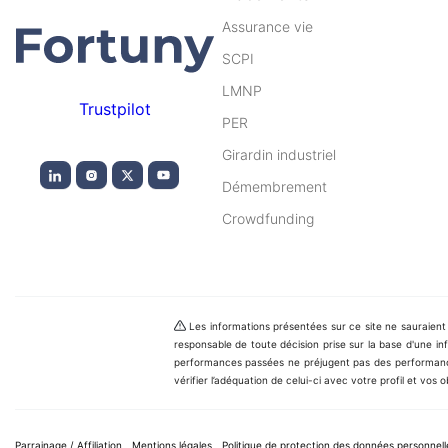
Assurance vie
SCPI
LMNP
Trustpilot
PER
Girardin industriel
Démembrement
Crowdfunding
Les informations présentées sur ce site ne sauraien
responsable de toute décision prise sur la base d'une info
performances passées ne préjugent pas des performanc
vérifier l’adéquation de celui-ci avec votre profil et vos ob
Parrainage / Affiliation
Mentions légales
Politique de protection des données personnell