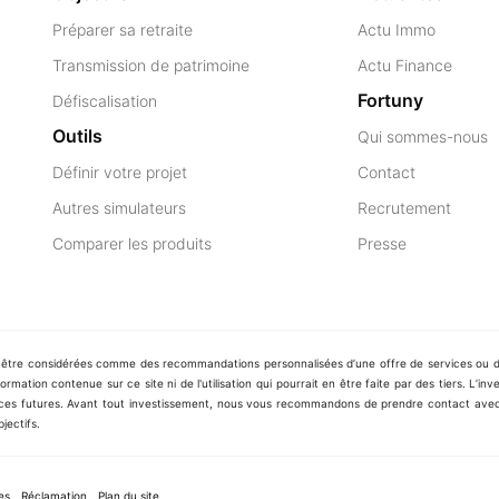
Préparer sa retraite
Actu Immo
Transmission de patrimoine
Actu Finance
Fortuny
Défiscalisation
Outils
Qui sommes-nous
Définir votre projet
Contact
Autres simulateurs
Recrutement
Comparer les produits
Presse
t être considérées comme des recommandations personnalisées d’une offre de services ou de
rmation contenue sur ce site ni de l'utilisation qui pourrait en être faite par des tiers. L’i
es futures. Avant tout investissement, nous vous recommandons de prendre contact avec u
jectifs.
es
Réclamation
Plan du site