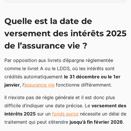
Quelle est la date de versement des intérêts 2025
Quelle est la date de
de l’assurance vie ?
Des calendriers différents selon les assureurs
versement des intérêts 2025
Comment sont calculés les intérêts 2025 sur le
de l’assurance vie ?
fonds euros ?
Et sur les unités de compte : parle-t-on vraiment
Par opposition aux livrets d’épargne réglementée
d’intérêts ?
comme le livret A ou le LDDS, où les intérêts sont
crédités automatiquement
le 31 décembre ou le 1er
Relevé annuel d’assurance vie : le document clé
janvier
, l’
assurance vie
fonctionne différemment.
pour vérifier vos intérêts 2025
Il n’existe pas de règle générale et il est donc plus
difficile d’indiquer une date précise. Le
versement des
intérêts 2025
sur un
fonds euros
nécessite un délai de
traitement qui peut s’étendre
jusqu’à fin février 2026
.