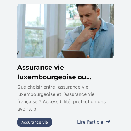
Assurance vie
luxembourgeoise ou
française : différences, quel
Que choisir entre l’assurance vie
luxembourgeoise et l’assurance vie
contrat choisir
française ? Accessibilité, protection des
avoirs, p
Lire l'article
Assurance vie