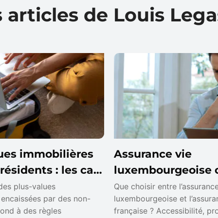
 articles de Louis Leg
ues immobilières
Assurance vie
résidents : les cas
luxembourgeoise 
ation à connaître
française : différe
des plus-values
Que choisir entre l’assurance
 encaissées par des non-
luxembourgeoise et l’assura
quel contrat choisi
pond à des règles
française ? Accessibilité, pr