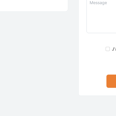
Message
J