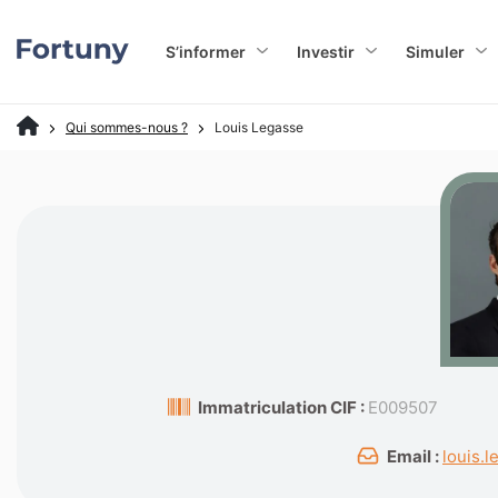
S’informer
Investir
Simuler
Qui sommes-nous ?
Louis Legasse
Immatriculation CIF :
E009507
Email :
louis.