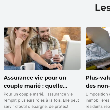
Les
Assurance vie pour un
Plus-val
couple marié : quelle
des non-
stratégie adopter ?
d’exonér
Pour un couple marié, l'assurance vie
L’imposition 
remplit plusieurs rôles à la fois. Elle peut
immobilières
servir d'outil d'épargne, de protecti
résidents ré