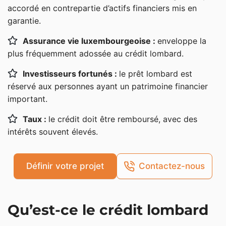
À quels besoins patrimoniaux le crédit lombard
accordé en contrepartie d’actifs financiers mis en
répond-il ?
garantie.
À qui s’adresse le prêt lombard ?
Assurance vie luxembourgeoise :
enveloppe la
Les avantages du crédit lombard
plus fréquemment adossée au crédit lombard.
Fonctionnement du crédit lombard
Investisseurs fortunés :
le prêt lombard est
réservé aux personnes ayant un patrimoine financier
Le principe du nantissement d’actifs
important.
Quels actifs peut-on nantir ?
Taux :
le crédit doit être remboursé, avec des
Montant du prêt lombard (LTV)
intérêts souvent élevés.
Taux du crédit lombard
Durée et remboursement du crédit lombard
Définir votre projet
Contactez-nous
Avantages patrimoniaux du crédit lombard
Mobiliser du cash sans vendre ses actifs
Qu’est-ce le crédit lombard
Effet de levier et optimisation du patrimoine