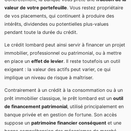
Crédit lombard vs crédit immobilier classique
valeur de votre portefeuille
. Vous restez propriétaire
Crédit lombard vs avance sur contrat d’assurance vie
de vos placements, qui continuent à produire des
Exemple de crédit lombard
intérêts, dividendes ou potentielles plus-values
pendant toute la durée du crédit.
Cas pratique
Le crédit lombard peut ainsi servir à financer un projet
Scénario 1 : le contrat nanti progresse de 5 % par an
immobilier, professionnel ou patrimonial, ou à mettre
Scénario 2 : le contrat baisse de 20 % la première
en place un
effet de levier
. Il reste toutefois un outil
année puis se stabilise
exigeant : la valeur des actifs peut varier, ce qui
Comment obtenir un crédit lombard ? Étapes et
implique un niveau de risque à maîtriser.
conditions
Contrairement à un crédit à la consommation ou à un
Crédit lombard : avantages et inconvénients
prêt immobilier classique, le prêt lombard est un
outil
de financement patrimonial
, utilisé principalement en
banque privée et en gestion de fortune. Son accès
suppose un
patrimoine financier conséquent
et une