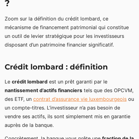
?
Flexibilité et personnalisation en banque privée
Risques du prêt lombard et limites à bien maîtriser
Zoom sur la définition du crédit lombard, ce
mécanisme de financement patrimonial qui constitue
Risque de marché et appels de marge
un outil de levier stratégique pour les investisseurs
Risque de taux et coût du crédit
disposant d’un patrimoine financier significatif.
Points de vigilance avant de se lancer dans un crédit
lombard
Crédit lombard : définition
Crédit lombard et assurance vie luxembourgeoise
Crédit lombard et immobilier
Le
crédit lombard
est un prêt garanti par le
nantissement d’actifs financiers
tels que des OPCVM,
Peut-on faire un prêt lombard sur un bien immobilier ?
des ETF, un
contrat d’assurance vie luxembourgeois
ou
Peut-on financer un investissement immobilier avec
un compte-titres. L’investisseur n’a pas besoin de
un crédit lombard ?
vendre ses actifs, ils sont simplement mis en garantie
Prêt lombard vs autres types de crédits
auprès de la banque.
Concrètement, la banque vous prête une
fraction de la