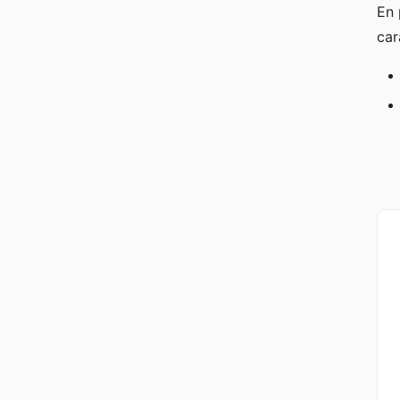
En 
car