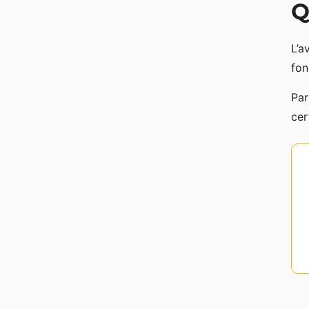
Q
L’a
fon
Par
cer