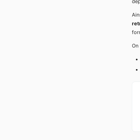
dép
Ain
ret
fo
On 