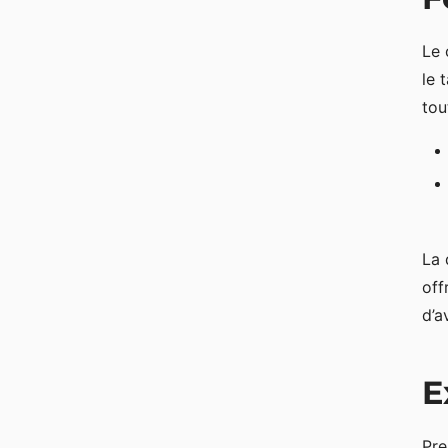
Le 
le 
tou
La 
off
d’a
E
Pre