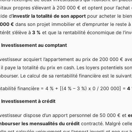
itaux propres s’élevant à 200 000 € et optent pour l’acha
ide d’
investir la totalité de son apport
pour acheter le bien
 000 €
dans son projet immobilier et d’emprunter le reste à
ntérêt s’élève à
3 %
et que la rentabilité économique de l’in
Investissement au comptant
nvestisseur acquiert l’appartement au prix de 200 000 € ave
 il paye la totalité du prix en cash. Les loyers potentiels s
bourser. Le calcul de sa rentabilité financière est le suivant
tabilité financière = 4 % + [(4 % – 3 %) x 0 / 200 000] =
4
Investissement à crédit
nvestisseur dispose d’un apport personnel de 50 000 € et
e
bourser les mensualités du crédit
contracté. Malgré celle
elle est calculée uniquement sur l’apport investi et non sur le