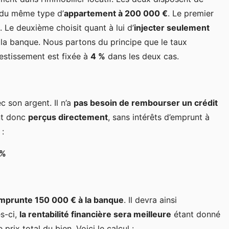
t du même type d’
appartement à 200 000 €
. Le premier
. Le deuxième choisit quant à lui d’
injecter seulement
 la banque. Nous partons du principe que le taux
vestissement est fixée à
4 %
dans les deux cas.
c son argent. Il n’a
pas besoin de rembourser un crédit
ont donc
perçus directement
, sans intérêts d’emprunt à
 :
 %
mprunte 150 000 € à la banque
. Il devra ainsi
s-ci,
la rentabilité financière sera meilleure
étant donné
 prix total du bien. Voici le calcul :