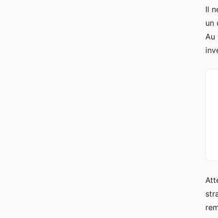
Il 
un 
Au 
inv
Att
str
rem