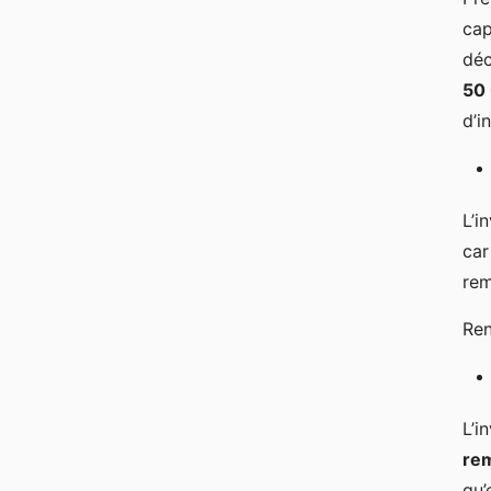
cap
déc
50
d’i
L’i
car
rem
Ren
L’i
rem
qu’