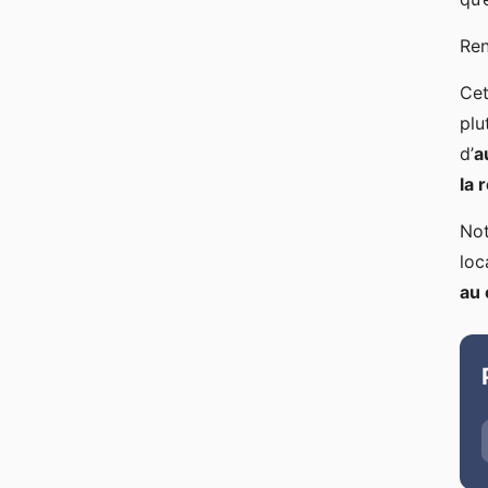
Ren
Cet
plu
d’
a
la 
Not
loc
au 