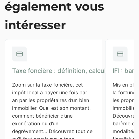
également vous
intéresser
Taxe foncière : définition, calcul et exonéra
IFI : bar
Zoom sur la taxe foncière, cet 
Mis en plac
impôt local à payer une fois par 
la fortune 
an par les propriétaires d’un bien 
les proprié
immobilier. Quel est son montant, 
immobilier
comment bénéficier d’une 
Découvrez 
exonération ou d’un 
barème d'i
dégrèvement… Découvrez tout ce 
modalités d