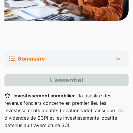
Sommaire
Qu’est-ce que l’imposition des revenus fonciers ?
L'essentiel
Définition
Investissement immobilier :
la fiscalité des
Qui est concerné par l’imposition des revenus
revenus fonciers concerne en premier lieu les
fonciers ?
investissements locatifs (location vide), ainsi que les
Le régime micro-foncier
dividendes de SCPI et les investissements locatifs
détenus au travers d'une SCI.
Conditions d’éligibilité et plafond micro-foncier