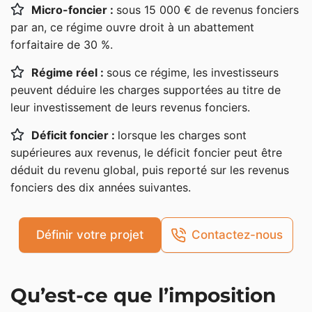
Micro-foncier :
sous 15 000 € de revenus fonciers
Fonctionnement et abattement micro-foncier
par an, ce régime ouvre droit à un abattement
forfaitaire de 30 %.
Le régime réel d’imposition des revenus fonciers
Régime réel :
sous ce régime, les investisseurs
Conditions d’éligibilité et option
peuvent déduire les charges supportées au titre de
Fonctionnement et charges déductibles
leur investissement de leurs revenus fonciers.
Régime réel et déficit foncier
Déficit foncier :
lorsque les charges sont
La déclaration de revenus fonciers
supérieures aux revenus, le déficit foncier peut être
déduit du revenu global, puis reporté sur les revenus
fonciers des dix années suivantes.
Définir votre projet
Contactez-nous
Qu’est-ce que l’imposition