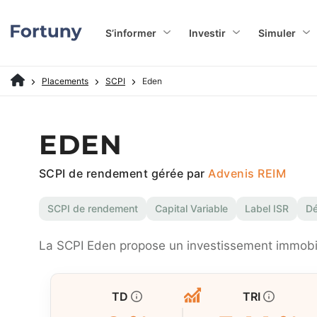
S’informer
Investir
Simuler
Placements
SCPI
Eden
EDEN
SCPI de rendement gérée par
Advenis REIM
SCPI de rendement
Capital Variable
Label ISR
D
La SCPI Eden propose un investissement immobilie
TD
TRI