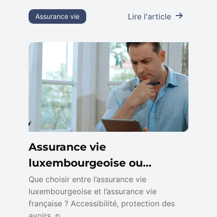
Lire l'article
Assurance vie
Assurance vie
luxembourgeoise ou
française : différences, quel
Que choisir entre l’assurance vie
luxembourgeoise et l’assurance vie
contrat choisir
française ? Accessibilité, protection des
avoirs, p