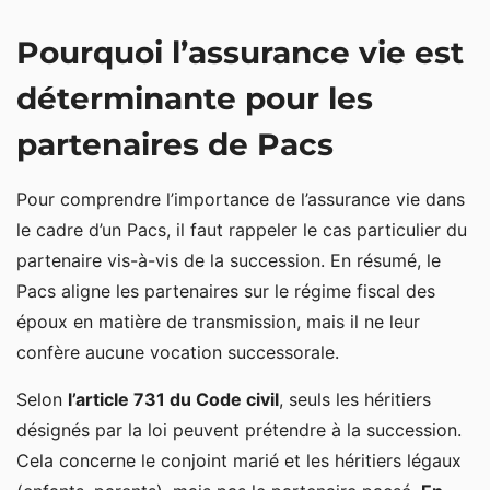
Pourquoi l’assurance vie est déterminante pour les
Pourquoi l’assurance vie est
partenaires de Pacs
La souscription du contrat d’assurance vie dans le
déterminante pour les
cadre d’un Pacs
partenaires de Pacs
Souscriptions individuelles croisées
Pour comprendre l’importance de l’assurance vie dans
L’incidence du régime des biens du Pacs
le cadre d’un Pacs, il faut rappeler le cas particulier du
La protection du partenaire survivant à la
partenaire vis-à-vis de la succession. En résumé, le
succession
Pacs aligne les partenaires sur le régime fiscal des
époux en matière de transmission, mais il ne leur
Rédiger la clause bénéficiaire au profit du partenaire
confère aucune vocation successorale.
Une exonération fiscale totale des capitaux transmis
Selon
l’article 731 du Code civil
, seuls les héritiers
L’articulation indispensable avec un testament
désignés par la loi peuvent prétendre à la succession.
Le point de vigilance en présence d’enfants
Cela concerne le conjoint marié et les héritiers légaux
Pacs et assurance vie en cas de séparation