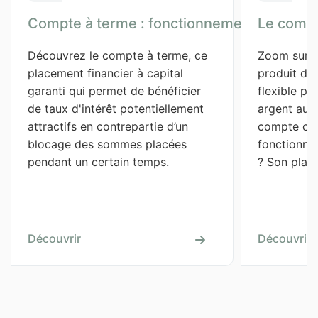
Compte à terme : fonctionnement, taux, fis
Le compte
Découvrez le compte à terme, ce 
Zoom sur le
placement financier à capital 
produit d’é
garanti qui permet de bénéficier 
flexible pou
de taux d'intérêt potentiellement 
argent au li
attractifs en contrepartie d’un 
compte co
blocage des sommes placées 
fonctionne-
pendant un certain temps.
? Son plafo
Découvrir
Découvrir