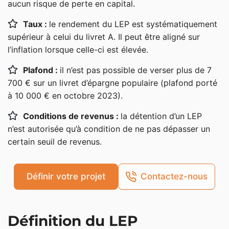
aucun risque de perte en capital.
Fonctionnement du livret d’épargne populaire
Taux :
le rendement du LEP est systématiquement
Qui peut ouvrir un livret d’épargne populaire
supérieur à celui du livret A. Il peut être aligné sur
l’inflation lorsque celle-ci est élevée.
LEP : conditions de revenu fiscal de référence
(RFR)
Plafond :
il n’est pas possible de verser plus de 7
Plafond du LEP
700 € sur un livret d’épargne populaire (plafond porté
à 10 000 € en octobre 2023).
Taux d’intérêt du LEP
Conditions de revenus :
la détention d’un LEP
Fermeture du LEP
n’est autorisée qu’à condition de ne pas dépasser un
Livret d’épargne populaire : avantages et
certain seuil de revenus.
inconvénients
Définir votre projet
Contactez-nous
Définition du LEP