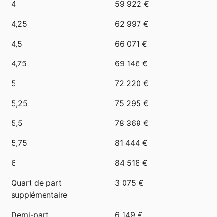
4
59 922 €
4,25
62 997 €
4,5
66 071 €
4,75
69 146 €
5
72 220 €
5,25
75 295 €
5,5
78 369 €
5,75
81 444 €
6
84 518 €
Quart de part
3 075 €
supplémentaire
Demi-part
6 149 €