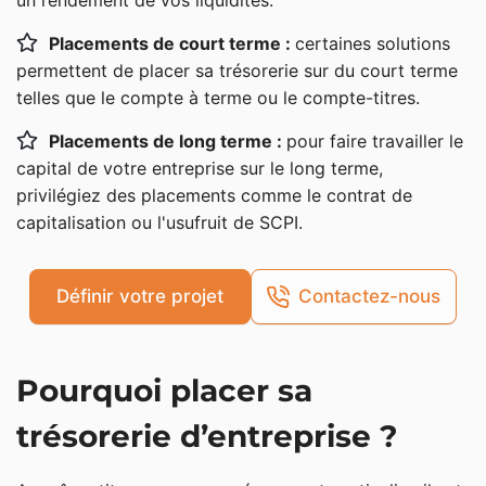
un rendement de vos liquidités.
Compte-titres
SCPI (société civile de placement immobilier)
Placements de court terme :
certaines solutions
permettent de placer sa trésorerie sur du court terme
Contrat de capitalisation
telles que le compte à terme ou le compte-titres.
Produits structurés
Placements de long terme :
pour faire travailler le
Livret A
capital de votre entreprise sur le long terme,
Placement de trésorerie d’entreprise via une holding
privilégiez des placements comme le contrat de
Private Equity
capitalisation ou l'usufruit de SCPI.
Crowdfunding
Tableau comparatif des meilleurs placements de
Définir votre projet
Contactez-nous
trésorerie d’entreprise
Comment déterminer le meilleur placement pour
Pourquoi placer sa
son excédent de trésorerie ?
trésorerie d’entreprise ?