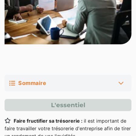
Sommaire
Pourquoi placer sa trésorerie d’entreprise ?
L'essentiel
Les placements pour la trésorerie d’entreprise
Faire fructifier sa trésorerie :
il est important de
Compte à terme
faire travailler votre trésorerie d'entreprise afin de tirer