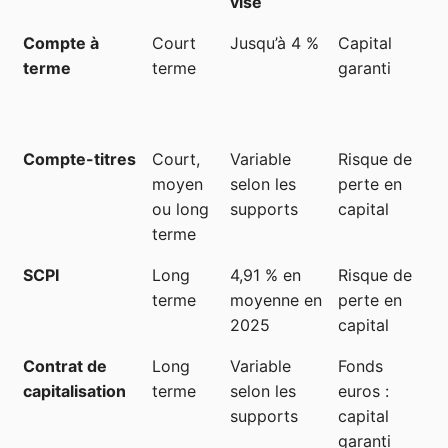
visé
Compte à
Court
Jusqu’à 4 %
Capital
B
terme
terme
garanti
R
a
p
Compte-titres
Court,
Variable
Risque de
B
moyen
selon les
perte en
ou long
supports
capital
terme
SCPI
Long
4,91 % en
Risque de
F
terme
moyenne en
perte en
2025
capital
Contrat de
Long
Variable
Fonds
B
capitalisation
terme
selon les
euros :
supports
capital
garanti