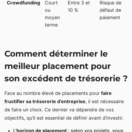
Crowdfunding
Court
Entre 3 et
Risque de
T
ou
10 %
défaut de
f
moyen
paiement
terme
Comment déterminer le
meilleur placement pour
son excédent de trésorerie ?
Face au nombre élevé de placements pour
faire
fructifier sa trésorerie d’entreprise
, il est nécessaire
de faire un choix. Ce dernier va dépendre de vos
objectifs, qu’il est essentiel de définir avant d’investir.
L’
horizon de placement
: selon vos projets, vous