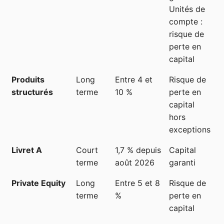
Unités de
compte :
risque de
perte en
capital
Produits
Long
Entre 4 et
Risque de
B
structurés
terme
10 %
perte en
capital
hors
exceptions
Livret A
Court
1,7 % depuis
Capital
T
terme
août 2026
garanti
b
Private Equity
Long
Entre 5 et 8
Risque de
T
terme
%
perte en
f
capital