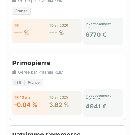
Gérée par Praemia REIM
France
Investissement
TRI
TD en 2020
minimum
--- %
--- %
6770 €
Primopierre
Gérée par Praemia REIM
ISR
France
Investissement
TRI 10 ans
TD en 2025
minimum
-0.04 %
3.62 %
4941 €
Patrimmo Commerce