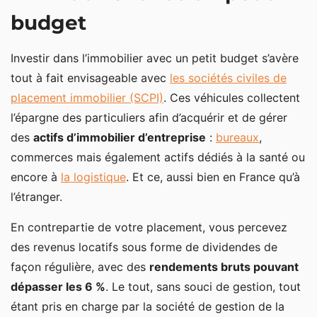
Comment investir dans l’immobilier avec un petit
budget
budget pour devenir propriétaire bailleur
Investir dans une résidence de services en LMNP
Investir dans l’immobilier avec un petit budget s’avère
tout à fait envisageable avec
les sociétés civiles de
Privilégier les villes les plus abordables pour un
placement immobilier (SCPI)
. Ces véhicules collectent
investissement locatif
l’épargne des particuliers afin d’acquérir et de gérer
Le démembrement immobilier
des
actifs d’immobilier d’entreprise
:
bureaux
,
Investir dans l’immobilier avec un petit budget : les
commerces mais également actifs dédiés à la santé ou
placements alternatifs
encore à
la logistique
. Et ce, aussi bien en France qu’à
l’étranger.
En contrepartie de votre placement, vous percevez
des revenus locatifs sous forme de dividendes de
façon régulière, avec des
rendements bruts pouvant
dépasser les 6 %
. Le tout, sans souci de gestion, tout
étant pris en charge par la société de gestion de la