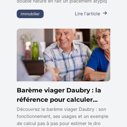
double nature en fait un placement atypiq
Lire l'article
Immobilier
Barème viager Daubry : la
référence pour calculer
votre viager
Découvrez le barème viager Daubry : son
fonctionnement, ses usages et un exemple
de calcul pas à pas pour estimer le dro