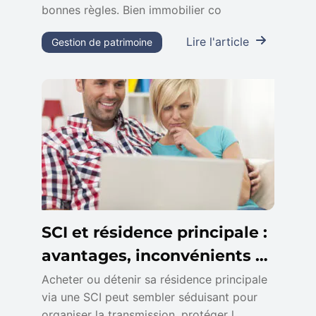
bonnes règles. Bien immobilier co
Lire l'article
Gestion de patrimoine
SCI et résidence principale :
avantages, inconvénients et
fiscalité
Acheter ou détenir sa résidence principale
via une SCI peut sembler séduisant pour
organiser la transmission, protéger l