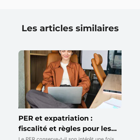
Les articles similaires
PER et expatriation :
fiscalité et règles pour les
non-résidents
Le PER conserve-t-il son intérêt une fois