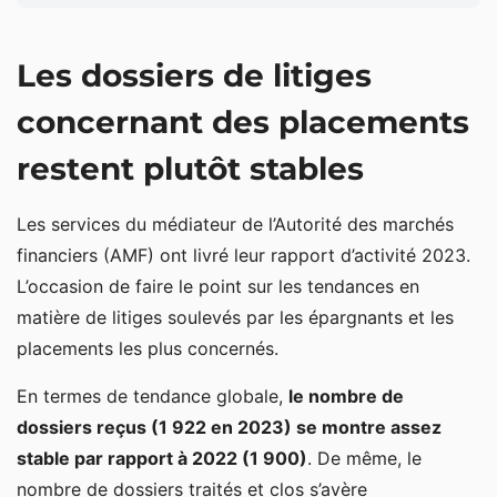
Les dossiers de litiges concernant des placements
Les dossiers de litiges
restent plutôt stables
Le PEA reste le placement qui cumule le plus de
concernant des placements
litiges
restent plutôt stables
Crowdfunding immobilier, SCPI, cryptomonnaies :
les placements qui connaissent une forte hausse
Les services du médiateur de l’Autorité des marchés
des litiges
financiers (AMF) ont livré leur rapport d’activité 2023.
L’occasion de faire le point sur les tendances en
matière de litiges soulevés par les épargnants et les
placements les plus concernés.
En termes de tendance globale,
le nombre de
dossiers reçus (1 922 en 2023) se montre assez
stable par rapport à 2022 (1 900)
. De même, le
nombre de dossiers traités et clos s’avère