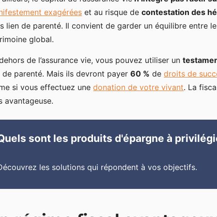
ifestement exagérées
et au risque de
contestation des hé
s lien de parenté. Il convient de garder un équilibre entre 
rimoine global.
dehors de l’assurance vie, vous pouvez utiliser un
testame
n de parenté. Mais ils devront payer
60 %
de
droits de succ
e si vous effectuez une
donation de votre vivant
. La fisc
s avantageuse.
Quels sont les produits d'épargne à privilégi
Découvrez les solutions qui répondent à vos objectifs.