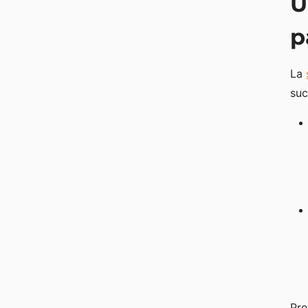
U
p
La
suc
Pre