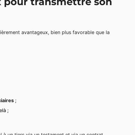
x pour transmettre son
lièrement avantageux, bien plus favorable que la
iaires
;
là ;
à un tiers via un testament et via un contrat