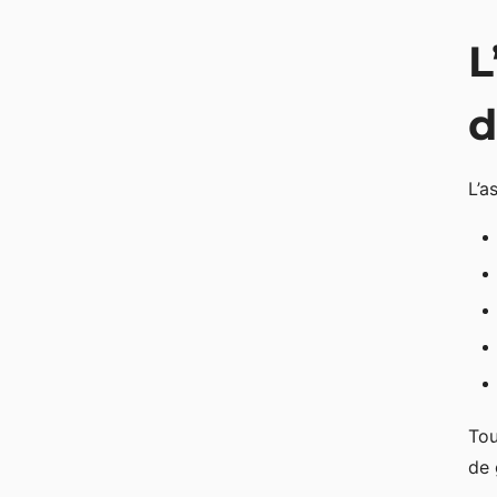
L
d
L’a
Tou
de 