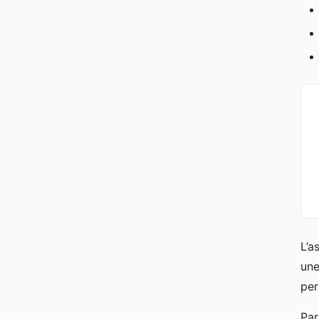
L’a
un
per
Par