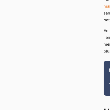
man
san
pat
En 
lie
mêm
plu