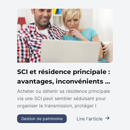
SCI et résidence principale :
avantages, inconvénients et
fiscalité
Acheter ou détenir sa résidence principale
via une SCI peut sembler séduisant pour
organiser la transmission, protéger l
Lire l'article
Gestion de patrimoine