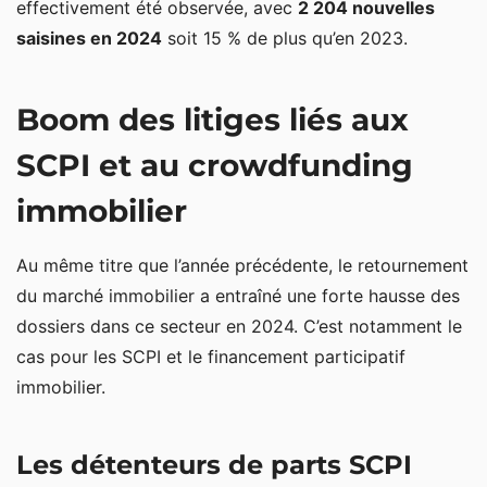
effectivement été observée, avec
2 204 nouvelles
PEA et épargne salariale restent les premiers
saisines en 2024
soit 15 % de plus qu’en 2023.
motifs de saisines
Les litiges liés aux cryptoactifs continuent
Boom des litiges liés aux
d’augmenter
SCPI et au crowdfunding
immobilier
Au même titre que l’année précédente, le retournement
du marché immobilier a entraîné une forte hausse des
dossiers dans ce secteur en 2024. C’est notamment le
cas pour les SCPI et le financement participatif
immobilier.
Les détenteurs de parts SCPI