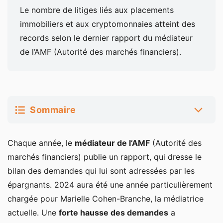
Le nombre de litiges liés aux placements
immobiliers et aux cryptomonnaies atteint des
records selon le dernier rapport du médiateur
de l’AMF (Autorité des marchés financiers).
Sommaire
Boom des litiges liés aux SCPI et au crowdfunding
Chaque année, le
médiateur de l’AMF
(Autorité des
immobilier
marchés financiers) publie un rapport, qui dresse le
bilan des demandes qui lui sont adressées par les
Les détenteurs de parts SCPI mécontents des délais
épargnants. 2024 aura été une année particulièrement
de revente
chargée pour Marielle Cohen-Branche, la médiatrice
Insuffisances professionnelles dans le secteur du
actuelle. Une
forte hausse des demandes
a
crowdfunding immobilier ?