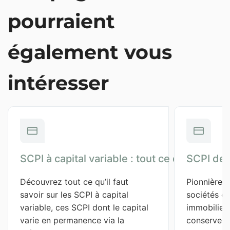
pourraient
également vous
intéresser
SCPI à capital variable : tout ce qu'il faut sa
SCPI de 
Découvrez tout ce qu’il faut 
Pionnières
savoir sur les SCPI à capital 
sociétés ci
variable, ces SCPI dont le capital 
immobilier,
varie en permanence via la 
conservent 