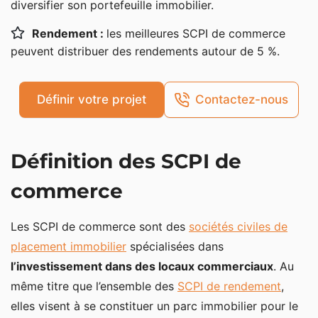
diversifier son portefeuille immobilier.
Investir dans l’immobilier de commerce en direct ou
via la SCPI
Rendement :
les meilleures SCPI de commerce
peuvent distribuer des rendements autour de 5 %.
Le rendement des SCPI de commerce
Les meilleures SCPI de commerce
Définir votre projet
Contactez-nous
Cristal Rente
Altixia Commerces
Définition des SCPI de
Paref Prima
SCPI de commerce : avantages et inconvénients
commerce
Les SCPI de commerce sont des
sociétés civiles de
placement immobilier
spécialisées dans
l’investissement dans des locaux commerciaux
. Au
même titre que l’ensemble des
SCPI de rendement
,
elles visent à se constituer un parc immobilier pour le