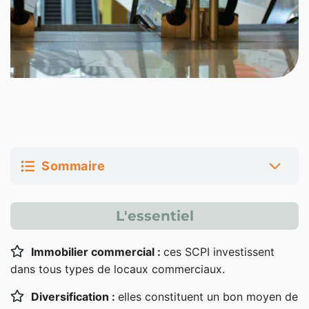
Sommaire
Définition des SCPI de commerce
L'essentiel
Les avantages des SCPI de commerce
Immobilier commercial :
ces SCPI investissent
Pourquoi investir dans une SCPI de commerce ?
dans tous types de locaux commerciaux.
Diversification :
elles constituent un bon moyen de
L’immobilier commercial, un marché porteur