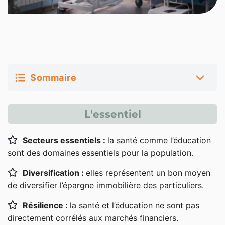
Sommaire
Qu’est-ce qu’une SCPI santé et éducation ?
L'essentiel
Les avantages des SCPI santé et éducation
Secteurs essentiels :
la santé comme l’éducation
Pourquoi investir dans une SCPI de santé et
sont des domaines essentiels pour la population.
d’éducation ?
Diversification :
elles représentent un bon moyen
Les meilleures SCPI de santé et d’éducation
de diversifier l’épargne immobilière des particuliers.
Résilience :
la santé et l’éducation ne sont pas
Pierval Santé
directement corrélés aux marchés financiers.
Foncière des Patriciens