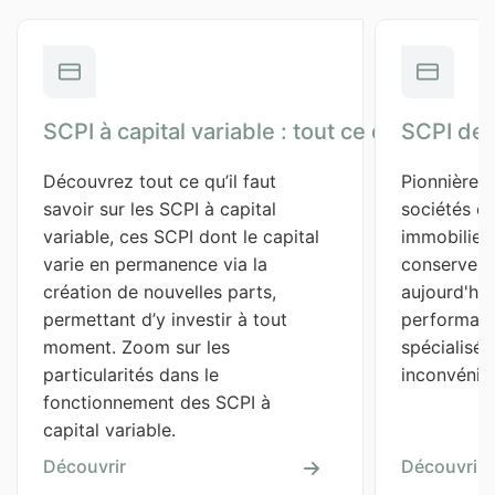
SCPI à capital variable : tout ce qu'il faut sa
SCPI de 
Découvrez tout ce qu’il faut 
Pionnières
savoir sur les SCPI à capital 
sociétés ci
variable, ces SCPI dont le capital 
immobilier,
varie en permanence via la 
conservent 
création de nouvelles parts, 
aujourd'hui,
permettant d’y investir à tout 
performant
moment. Zoom sur les 
spécialisée
particularités dans le 
inconvénien
fonctionnement des SCPI à 
capital variable.
Découvrir
Découvrir