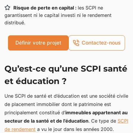
Risque de perte en capital :
les SCPI ne
NCap Education Santé
garantissent ni le capital investi ni le rendement
SCPI santé et éducation : avantages et
distribué.
inconvénients
Définir votre projet
Contactez-nous
Qu’est-ce qu’une SCPI santé
et éducation ?
Une SCPI de santé et d’éducation est une société civile
de placement immobilier dont le patrimoine est
principalement constitué d’
immeubles appartenant au
secteur de la santé et de l’éducation
. Ce type de
SCPI
de rendement
a vu le jour dans les années 2000.