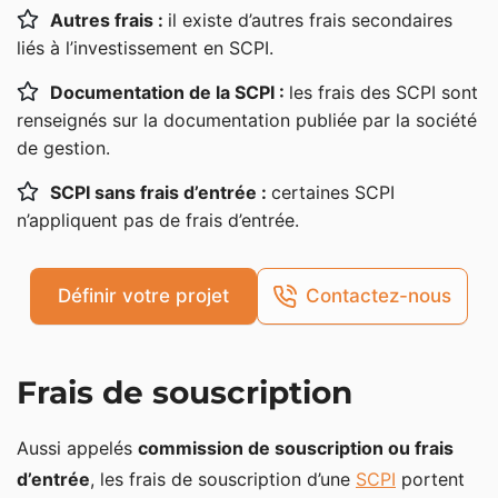
Autres frais des SCPI
Autres frais :
il existe d’autres frais secondaires
liés à l’investissement en SCPI.
Frais de transaction
Documentation de la SCPI :
les frais des SCPI sont
Frais de suivi de pilotage de la réalisation des travaux
renseignés sur la documentation publiée par la société
Frais de cession des parts
de gestion.
Frais de retrait
SCPI sans frais d’entrée :
certaines SCPI
Où trouver la liste des frais des SCPI avant de
n’appliquent pas de frais d’entrée.
souscrire ?
Les frais des SCPI en assurance vie
Définir votre projet
Contactez-nous
Les SCPI sans frais de souscription
Frais de souscription
Aussi appelés
commission de souscription ou frais
d’entrée
, les frais de souscription d’une
SCPI
portent