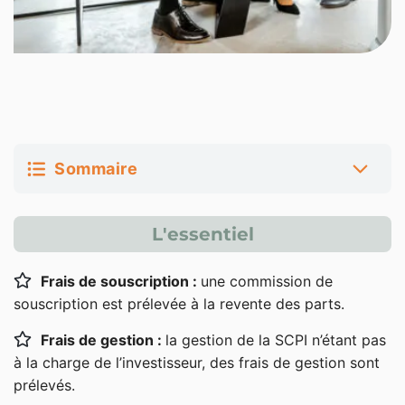
Sommaire
Frais de souscription
L'essentiel
Quand sont payés les frais de souscription ?
Frais de souscription :
une commission de
À quoi sert la commission de souscription ?
souscription est prélevée à la revente des parts.
Différence entre SCPI à capital fixe et SCPI à capital
Frais de gestion :
la gestion de la SCPI n’étant pas
variable
à la charge de l’investisseur, des frais de gestion sont
Frais de gestion
prélevés.