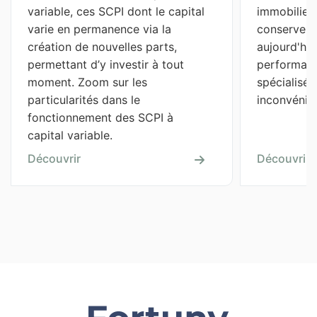
variable, ces SCPI dont le capital 
immobilier,
varie en permanence via la 
conservent 
création de nouvelles parts, 
aujourd'hui,
permettant d’y investir à tout 
performant
moment. Zoom sur les 
spécialisée
particularités dans le 
inconvénien
fonctionnement des SCPI à 
capital variable.
Découvrir
Découvrir