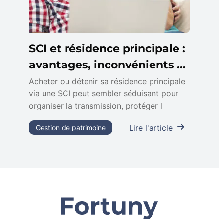
SCI et résidence principale :
avantages, inconvénients et
fiscalité
Acheter ou détenir sa résidence principale
via une SCI peut sembler séduisant pour
organiser la transmission, protéger l
Lire l'article
Gestion de patrimoine