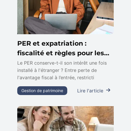
PER et expatriation :
fiscalité et règles pour les
non-résidents
Le PER conserve-t-il son intérêt une fois
installé à l'étranger ? Entre perte de
l'avantage fiscal à l’entrée, restricti
Lire l'article
Gestion de patrimoine