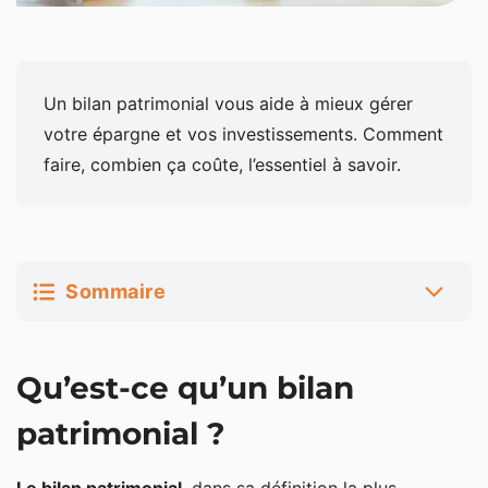
Un bilan patrimonial vous aide à mieux gérer
votre épargne et vos investissements. Comment
faire, combien ça coûte, l’essentiel à savoir.
Sommaire
Qu’est-ce qu’un bilan patrimonial ?
Qu’est-ce qu’un bilan
Pourquoi faire un bilan patrimonial ?
patrimonial ?
Comment faire un bilan patrimonial ?
Définition des objectifs patrimoniaux et du profil de