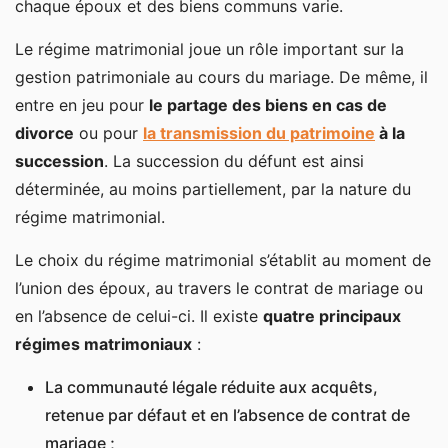
chaque époux et des biens communs varie.
Régime matrimonial de la communauté universelle
Le régime matrimonial joue un rôle important sur la
gestion patrimoniale au cours du mariage. De même, il
Qu’est-ce que la communauté universelle ?
entre en jeu pour
le partage des biens en cas de
La succession en présence du régime de la
divorce
ou pour
la transmission du patrimoine
à la
communauté universelle
succession
. La succession du défunt est ainsi
Régime matrimonial de la séparation de biens
déterminée, au moins partiellement, par la nature du
régime matrimonial.
Qu’est-ce que la séparation de biens ?
La succession sous le régime de la séparation de
Le choix du régime matrimonial s’établit au moment de
biens
l’union des époux, au travers le contrat de mariage ou
Régime matrimonial de la participation aux
en l’absence de celui-ci. Il existe
quatre principaux
acquêts
régimes matrimoniaux
:
La communauté légale réduite aux acquêts,
Qu’est-ce que la participation aux acquêts ?
retenue par défaut et en l’absence de contrat de
La succession sous le régime matrimonial de la
mariage ;