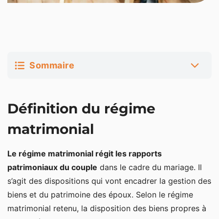
Sommaire
Définition du régime matrimonial
Définition du régime
Régime matrimonial de la communauté légale
réduite aux acquêts
matrimonial
Qu’est-ce que la communauté légale réduite aux
Le régime matrimonial régit les rapports
acquêts ?
patrimoniaux du couple
dans le cadre du mariage. Il
Le partage des biens à la succession sous la
s’agit des dispositions qui vont encadrer la gestion des
communauté légale
biens et du patrimoine des époux. Selon le régime
Changements au régime matrimonial de la
matrimonial retenu, la disposition des biens propres à
communauté légale