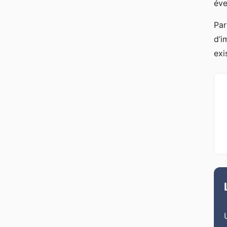
éve
Par
d’i
exi