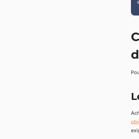
C
d
Pou
L
Ach
obj
exi