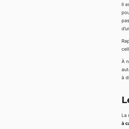
Il 
pou
pas
d’u
Rap
cel
À n
aut
à d
L
La 
à c