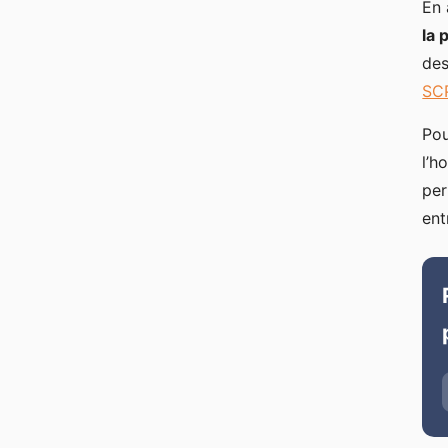
En 
la
des
SC
Pou
l’h
per
ent