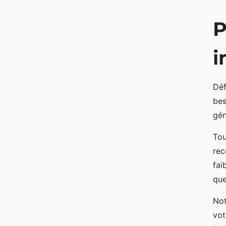
P
i
Déf
bes
gén
Tou
rec
fai
que
Not
vot