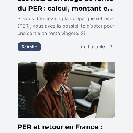
du PER : calcul, montant et
impact sur votre retraite
Si vous détenez un plan d’épargne retraite
(PER), vous avez la possibilité d’opter pour
une sortie en rente viagère. Si
Lire l'article
Retraite
PER et retour en France :