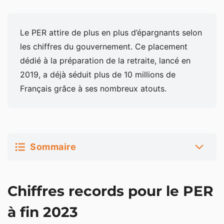
Le PER attire de plus en plus d’épargnants selon
les chiffres du gouvernement. Ce placement
dédié à la préparation de la retraite, lancé en
2019, a déjà séduit plus de 10 millions de
Français grâce à ses nombreux atouts.
Sommaire
Chiffres records pour le PER à fin 2023
Chiffres records pour le PER
Pourquoi le PER séduit-il tant les épargnants
français ?
à fin 2023