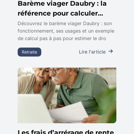
Barème viager Daubry : la
référence pour calculer
votre viager
Découvrez le barème viager Daubry : son
fonctionnement, ses usages et un exemple
de calcul pas à pas pour estimer le dro
Lire l'article
Retraite
Les frais d’arrérage de rente