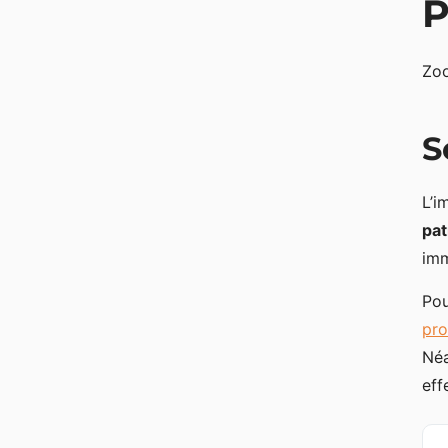
P
Zoo
S
L’i
pat
im
Pou
pr
Néa
eff