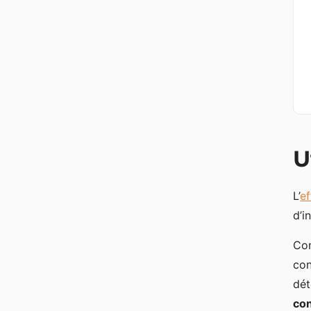
U
L’
ef
d’i
Con
con
dét
con