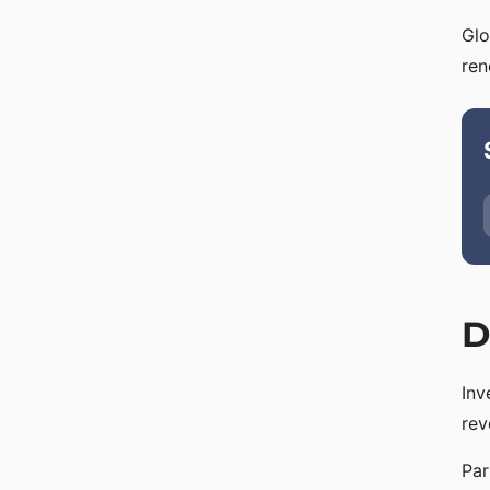
Glo
ren
D
Inv
rev
Par