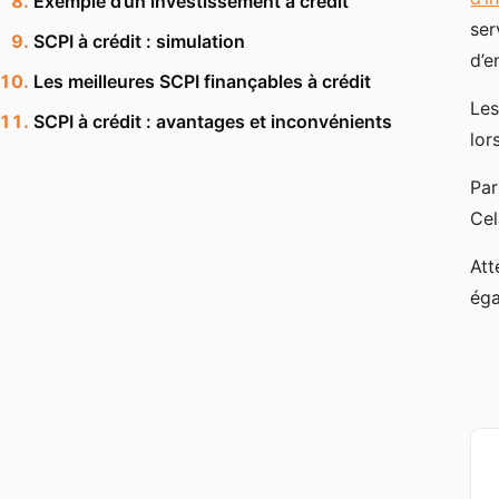
Exemple d’un investissement à crédit
ser
SCPI à crédit : simulation
d’e
Les meilleures SCPI finançables à crédit
Les
SCPI à crédit : avantages et inconvénients
lor
Par
Cel
Att
éga