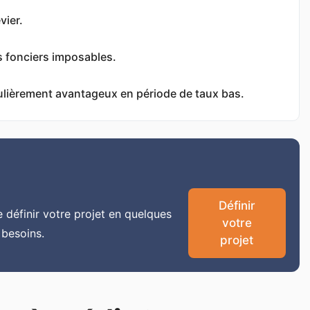
vier.
s fonciers imposables.
iculièrement avantageux en période de taux bas.
Définir
e définir votre projet en quelques
votre
 besoins.
projet