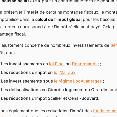
e
hausse de la CDHR
pour un contribuable fortuné dont la c
r préserver l’intérêt de certains montages fiscaux, le mont
ptabilisé dans le
calcul de l’impôt global
pour les besoins 
cal obtenu correspond à de l’impôt réellement payé. Cela p
vantage fiscal.
 ajustement concerne de nombreux investissements de
déf
5, dont :
Les investissements en
loi Pinel
ou
Denormandie
;
Les réductions d’impôt en
loi Malraux
;
Les investissements sous
le régime Loc’Avantages
;
Les défiscalisations en Girardin logement ou Girardin socia
Les réductions d’impôt Scellier et Censi-Bouvard.
ons également que les réductions d’impôt des
fonds commu