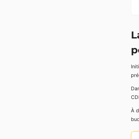
L
p
Ini
pré
Dan
CDH
À d
bud