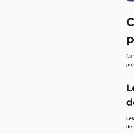
C
p
Dan
pré
L
d
Les
de 