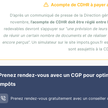
Acompte de CDHR à payer a
D’après un communiqué de presse de la Direction gén
novembre,
l’acompte de CDHR doit être réglé entre 
redevables devront s’appuyer sur “
une prévision de leurs
de réunir un certain nombre de documents et de réaliser 
encore perçus
”. Un simulateur sur le site impots.gouv.fr es
sont assujettis à la 
Prenez rendez-vous avec un CGP pour optimis
impôts
Prenez rendez-vous gratuitement avec un conseiller 