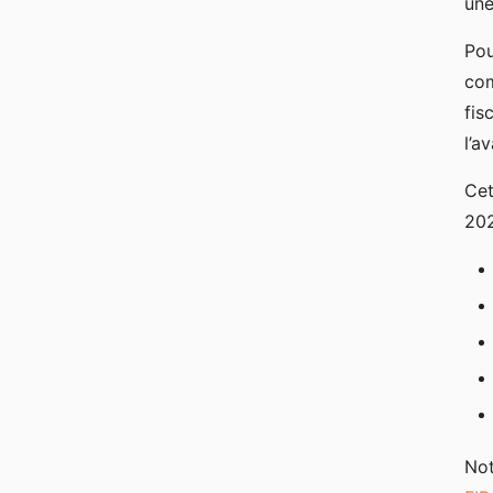
un
Pou
com
fis
l’a
Cet
202
Not