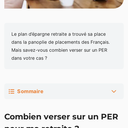
Le plan d’épargne retraite a trouvé sa place
dans la panoplie de placements des Français.
Mais savez-vous combien verser sur un PER
dans votre cas ?
Sommaire
Combien verser sur un PER pour ma retraite ?
Combien verser sur un PER
Combien verser sur un PER pour réduire mes
impôts ?