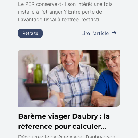
non-résidents
Le PER conserve-t-il son intérêt une fois
installé à l'étranger ? Entre perte de
l'avantage fiscal à l’entrée, restricti
Lire l'article
Retraite
Barème viager Daubry : la
référence pour calculer
votre viager
Découvrez le barème viager Daubry : son