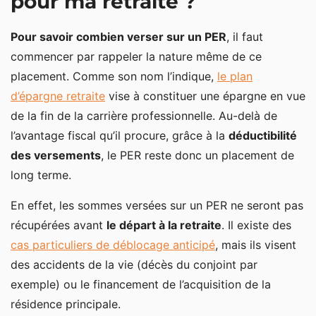
pour ma retraite ?
Le plafond d’épargne retraite
Pour savoir combien verser sur un PER
, il faut
Selon votre taux marginal d’imposition et vos revenus
commencer par rappeler la nature même de ce
placement. Comme son nom l’indique,
le plan
d’épargne retraite
vise à constituer une épargne en vue
de la fin de la carrière professionnelle. Au-delà de
l’avantage fiscal qu’il procure, grâce à la
déductibilité
des versements
, le PER reste donc un placement de
long terme.
En effet, les sommes versées sur un PER ne seront pas
récupérées avant
le départ à la retraite
. Il existe des
cas particuliers de déblocage anticipé
, mais ils visent
des accidents de la vie (décès du conjoint par
exemple) ou le financement de l’acquisition de la
résidence principale.