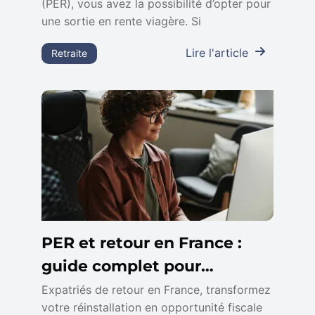
(PER), vous avez la possibilité d’opter pour
une sortie en rente viagère. Si
Lire l'article
Retraite
PER et retour en France :
guide complet pour
optimiser votre déduction
Expatriés de retour en France, transformez
votre réinstallation en opportunité fiscale
fiscale