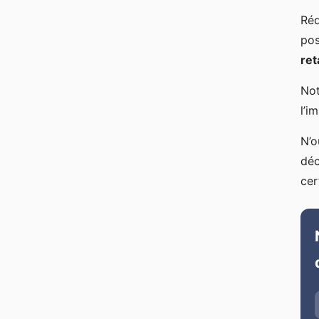
Réd
pos
ret
No
l’i
N’o
déc
cer