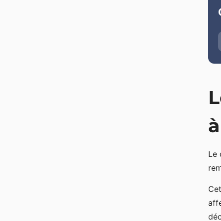
L
à
Le 
rem
Cet
aff
déc