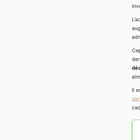
inv
L’a
aug
adm
Cep
der
déc
ain
Il 
cor
cad