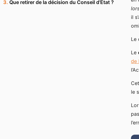
Que retirer de la décision du Conseil d’Etat ?
lor
il 
omi
Le 
Le
de 
l’A
Cet
le 
Lor
pas
l’e