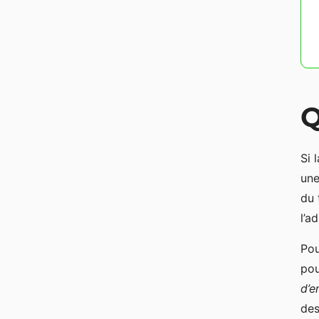
Q
Si 
une
du 
l’a
Pou
pou
d’e
des