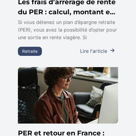
Les frais d’arrérage de rente
du PER : calcul, montant et
impact sur votre retraite
Si vous détenez un plan d’épargne retraite
(PER), vous avez la possibilité d’opter pour
une sortie en rente viagère. Si
Lire l'article
Retraite
PER et retour en France :