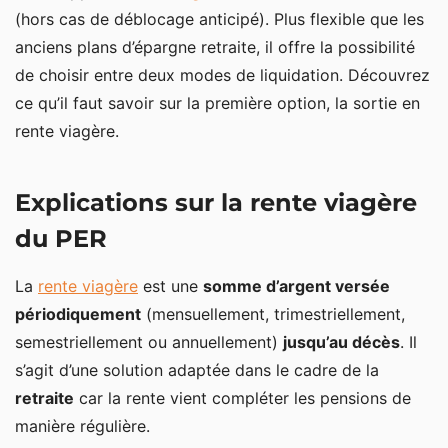
(hors cas de déblocage anticipé). Plus flexible que les
La sortie en capital du PER
anciens plans d’épargne retraite, il offre la possibilité
de choisir entre deux modes de liquidation. Découvrez
La flexibilité de la sortie du PER en capital
ce qu’il faut savoir sur la première option, la sortie en
La fiscalité de la sortie en capital
rente viagère.
Comment choisir entre la sortie en rente et en
capital ?
Explications sur la rente viagère
du PER
La
rente viagère
est une
somme d’argent versée
périodiquement
(mensuellement, trimestriellement,
semestriellement ou annuellement)
jusqu’au décès
. Il
s’agit d’une solution adaptée dans le cadre de la
retraite
car la rente vient compléter les pensions de
manière régulière.