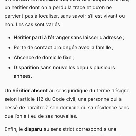
Qu’est-ce que la présomption d’absence ?
un héritier dont on a perdu la trace et qu’on ne
Qui peut demander la présomption d’absence ?
parvient pas à localiser, sans savoir s’il est vivant ou
La désignation d’un représentant par le juge des
non. Les cas sont variés :
tutelles
Héritier parti à l’étranger sans laisser d’adresse ;
Le règlement de la succession avec un héritier
Perte de contact prolongée avec la famille ;
absent
Absence de domicile fixe ;
Le partage peut-il avancer ?
Disparition sans nouvelles depuis plusieurs
Les pouvoirs encadrés du représentant
années.
Quand l’absence devient juridiquement durable
Un
héritier absent
au sens juridique du terme désigne,
Le passage à la déclaration d’absence
selon l’article 112 du Code civil, une personne qui a
cessé de paraître à son domicile ou sa résidence sans
Les effets sur les biens en cas de réapparition de
que l’on ait eu de ses nouvelles.
l’héritier
Les points pratiques à connaître en cas d’héritier
Enfin, le
disparu
au sens strict correspond à une
introuvable à la succession