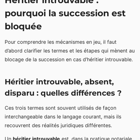
Héritier introuvable :
pourquoi la succession est
Héritier introuvable, absent, disparu : quelles
différences ?
bloquée
L’acte de notoriété ne peut pas être finalisé
normalement
Pour comprendre les mécanismes en jeu, il faut
d’abord clarifier les termes et les étapes qui mènent au
Les effets concrets du blocage
blocage de la succession en cas d’héritier introuvable.
Héritier introuvable : les démarches pour le
retrouver
Héritier introuvable, absent,
Comment le notaire recherche un héritier introuvable
disparu : quelles différences ?
Faire appel à un généalogiste successoral
Si l’héritier reste introuvable
Ces trois termes sont souvent utilisés de façon
interchangeable dans le langage courant, mais ils
La présomption d’absence en cas d’héritier
recouvrent des réalités juridiques différentes.
introuvable à la succession
Un
héritier introuvable
est, dans la pratique notariale,