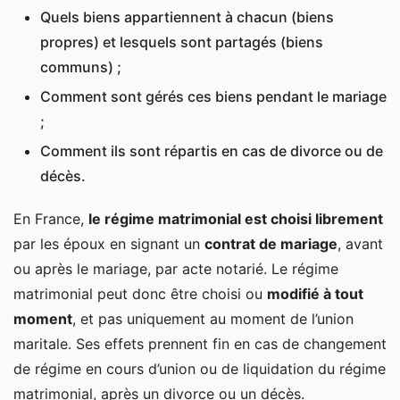
La participation aux acquêts, entre séparation et
Quels biens appartiennent à chacun (biens
communauté
propres) et lesquels sont partagés (biens
Tableau comparatif pour bien choisir son régime
communs) ;
matrimonial
Comment sont gérés ces biens pendant le mariage
;
4 critères clés pour bien choisir son régime
matrimonial
Comment ils sont répartis en cas de divorce ou de
décès.
Votre situation professionnelle
En France,
le régime matrimonial est choisi librement
Votre patrimoine actuel et futur
par les époux en signant un
contrat de mariage
, avant
Votre situation familiale
ou après le mariage, par acte notarié. Le régime
La protection du conjoint
matrimonial peut donc être choisi ou
modifié à tout
Les clauses et aménagements pour personnaliser
moment
, et pas uniquement au moment de l’union
votre régime matrimonial
maritale. Ses effets prennent fin en cas de changement
de régime en cours d’union ou de liquidation du régime
L’avantage matrimonial dans les régimes
matrimonial, après un divorce ou un décès.