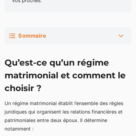
vos proches.
Sommaire
Qu’est-ce qu’un régime matrimonial et comment le
Qu’est-ce qu’un régime
choisir ?
Quatre régimes matrimoniaux à choisir en France
matrimonial et comment le
choisir ?
La communauté réduite aux acquêts, le régime
matrimonial le plus simple
Un régime matrimonial établit l’ensemble des règles
La séparation de biens, mieux adaptée aux
juridiques qui organisent les relations financières et
entrepreneurs et professions libérales
patrimoniales entre deux époux. Il détermine
La communauté universelle, pour une protection
notamment :
maximale du conjoint survivant