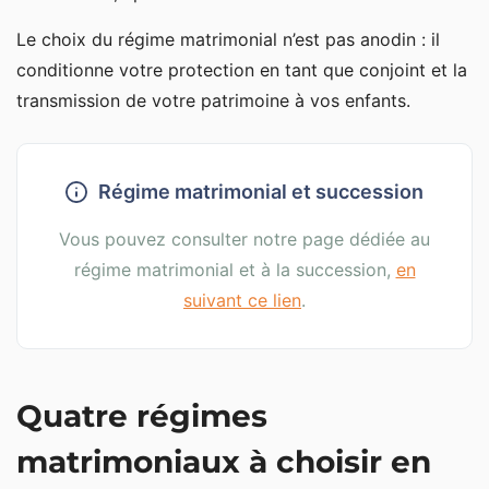
communautaires
Le choix du régime matrimonial n’est pas anodin : il
La clause de préciput pour la communauté réduite
aux acquêts
conditionne votre protection en tant que conjoint et la
transmission de votre patrimoine à vos enfants.
La clause d’attribution intégrale de la communauté
universelle
La société d’acquêts en séparation de biens
Régime matrimonial et succession
Les clauses d’aménagement de la participation aux
acquêts
Vous pouvez consulter notre page dédiée au
La donation entre époux
régime matrimonial et à la succession,
en
suivant ce lien
.
Quatre régimes
matrimoniaux à choisir en