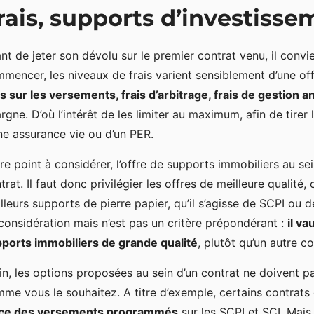
rais, supports d’investisse
nt de jeter son dévolu sur le premier contrat venu, il convie
mencer, les niveaux de frais varient sensiblement d’une off
is sur les versements, frais d’arbitrage, frais de gestion 
rgne. D’où l’intérêt de les limiter au maximum, afin de tire
ne assurance vie ou d’un PER.
re point à considérer, l’offre de supports immobiliers au sei
trat. Il faut donc privilégier les offres de meilleure qualité
lleurs supports de pierre papier, qu’il s’agisse de SCPI ou 
considération mais n’est pas un critère prépondérant :
il v
ports immobiliers de grande qualité
, plutôt qu’un autre 
in, les options proposées au sein d’un contrat ne doivent p
me vous le souhaitez. A titre d’exemple, certains contrat
ace des versements programmés
sur les SCPI et SCI. Mais