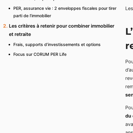
Les
PER, assurance vie : 2 enveloppes fiscales pour tirer
parti de l’immobilier
Les critères à retenir pour combiner immobilier
L
et retraite
r
Frais, supports d’investissements et options
Focus sur CORUM PER Life
Pou
d’a
rev
rem
sen
Pou
du 
ava
ans