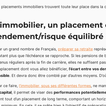
 placements immobiliers trouvent toute leur place dans la c
’immobilier, un placement
endement/risque équilibré
r un grand nombre de Français,
préparer sa retraite
représe
utant plus que l’échéance se rapproche. Si les pensions d
enus réguliers après la fin de carrière, elles ne suffisent p
placement dont vous allez bénéficier,
l’écart entre vos de
sible
. Et devra donc être comblé par d’autres moyens. D’où 
r ce faire,
l’immobilier, sous ses différentes formes
, ne man
capital
, il permet de viser des
performances potentielleme
nt tout d’un placement de long terme, comportant un hori
 minimum. En cela, il se prête bien à l’objectif de préparati