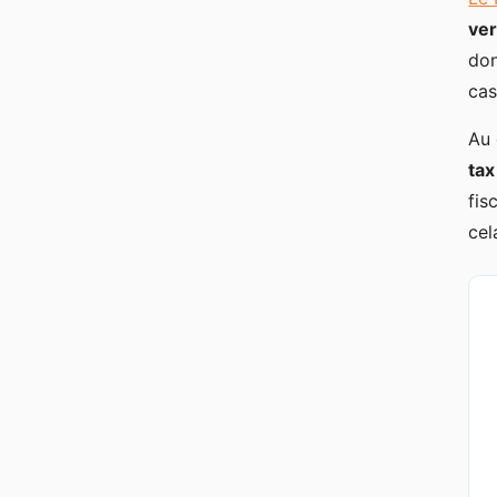
ve
don
cas
Au 
tax
fis
cel