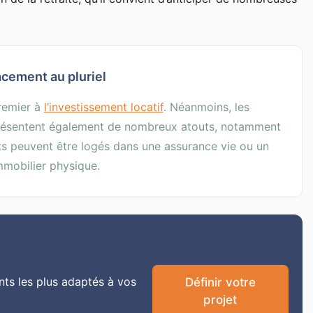
acement au pluriel
remier à
l’investissement locatif
. Néanmoins, les
présentent également de nombreux atouts, notamment
ts peuvent être logés dans une assurance vie ou un
mmobilier physique.
nts les plus adaptés à vos
Définir votre
projet