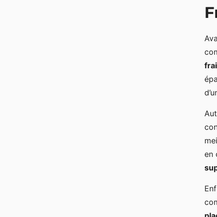
F
Ava
com
fra
épa
d’u
Aut
con
mei
en 
sup
Enf
com
pl