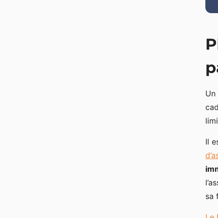
P
p
Un 
cad
lim
Il 
d’a
imm
l’a
sa 
Le 