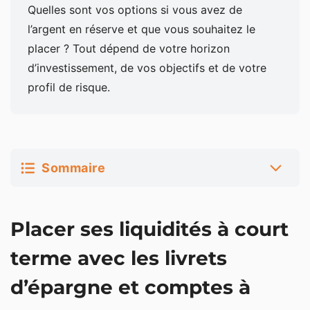
Quelles sont vos options si vous avez de
l’argent en réserve et que vous souhaitez le
placer ? Tout dépend de votre horizon
d’investissement, de vos objectifs et de votre
profil de risque.
Sommaire
Placer ses liquidités à court terme avec les livrets
Placer ses liquidités à court
d’épargne et comptes à terme
Pour la flexibilité, placer ses liquidités sur une
terme avec les livrets
assurance vie
d’épargne et comptes à
Placer ses liquidités pour investir dans l’immobilier