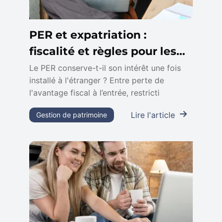
PER et expatriation :
fiscalité et règles pour les
non-résidents
Le PER conserve-t-il son intérêt une fois
installé à l'étranger ? Entre perte de
l'avantage fiscal à l’entrée, restricti
Lire l'article
Gestion de patrimoine