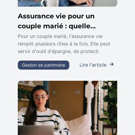
Assurance vie pour un
couple marié : quelle
stratégie adopter ?
Pour un couple marié, l'assurance vie
remplit plusieurs rôles à la fois. Elle peut
servir d'outil d'épargne, de protecti
Lire l'article
Gestion de patrimoine