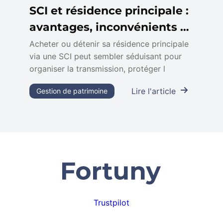
SCI et résidence principale :
avantages, inconvénients et
fiscalité
Acheter ou détenir sa résidence principale
via une SCI peut sembler séduisant pour
organiser la transmission, protéger l
Lire l'article
Gestion de patrimoine
Trustpilot