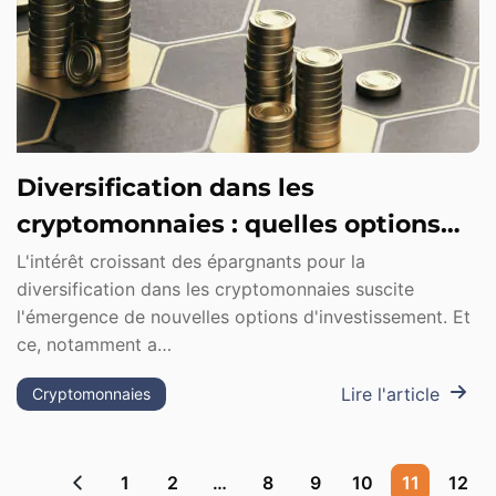
Diversification dans les
cryptomonnaies : quelles options
pour les épargnants ?
L'intérêt croissant des épargnants pour la
diversification dans les cryptomonnaies suscite
l'émergence de nouvelles options d'investissement. Et
ce, notamment a…
Lire l'article
Cryptomonnaies
1
2
…
8
9
10
11
12