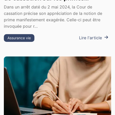
manifestement exagérées
Dans un arrêt daté du 2 mai 2024, la Cour de
cassation précise son appréciation de la notion de
prime manifestement exagérée. Celle-ci peut être
invoquée pour r…
Lire l'article
Assurance vie