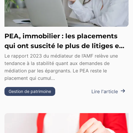
PEA, immobilier : les placements
qui ont suscité le plus de litiges en
2023
Le rapport 2023 du médiateur de l’AMF relève une
tendance à la stabilité quant aux demandes de
médiation par les épargnants. Le PEA reste le
placement qui cumul…
Lire l'article
Gestion de patrimoine