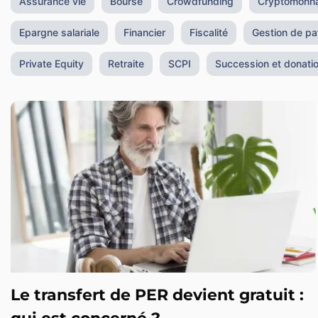
Assurance vie
Bourse
Crowdfunding
Cryptomonna
Epargne salariale
Financier
Fiscalité
Gestion de pa
Private Equity
Retraite
SCPI
Succession et donati
Le transfert de PER devient gratuit :