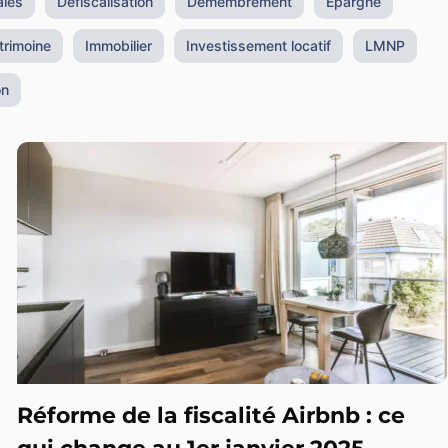
ies
Défiscalisation
Démembrement
Epargne
trimoine
Immobilier
Investissement locatif
LMNP
on
Réforme de la fiscalité Airbnb : ce