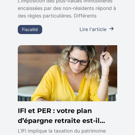
d’exonération à connaître
L’imposition des plus-values immobilières
encaissées par des non-résidents répond à
des règles particulières. Différents
Lire l'article
Fiscalité
IFI et PER : votre plan
d’épargne retraite est-il
imposable ?
L’IFI implique la taxation du patrimoine