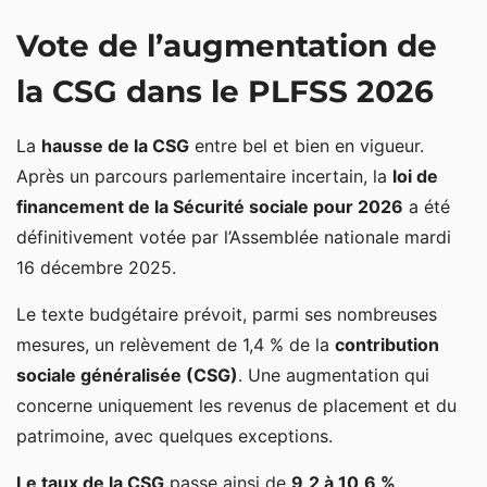
Vote de l’augmentation de la CSG dans le PLFSS
Vote de l’augmentation de
2026
Quels revenus et placements échappent à la
la CSG dans le PLFSS 2026
hausse de la CSG ?
La
hausse de la CSG
entre bel et bien en vigueur.
Assurance vie et contrat de capitalisation
Après un parcours parlementaire incertain, la
loi de
Revenus fonciers et plus-values immobilières
financement de la Sécurité sociale pour 2026
a été
définitivement votée par l’Assemblée nationale mardi
PEL, CEL et PEP
16 décembre 2025.
Placements relevant du cas particulier des taux
historiques de prélèvements sociaux
Le texte budgétaire prévoit, parmi ses nombreuses
Liste des revenus de placement et du patrimoine
mesures, un relèvement de 1,4 % de la
contribution
qui subissent la hausse de la CSG
sociale généralisée (CSG)
. Une augmentation qui
concerne uniquement les revenus de placement et du
Augmentation de la CSG au 1er janvier 2025 sur les
patrimoine, avec quelques exceptions.
revenus du patrimoine
Le taux de la CSG
passe ainsi de
9,2 à 10,6 %
.
Hausse de la CSG au 1er janvier 2026 sur les revenus