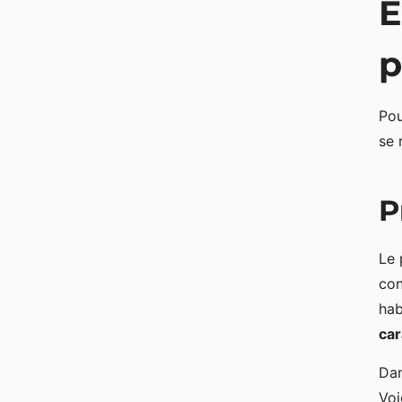
É
p
Pou
se 
P
Le 
con
hab
car
Dan
Voi