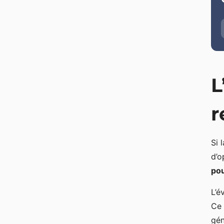
L
r
Si 
d’o
po
L’é
Ce 
gén