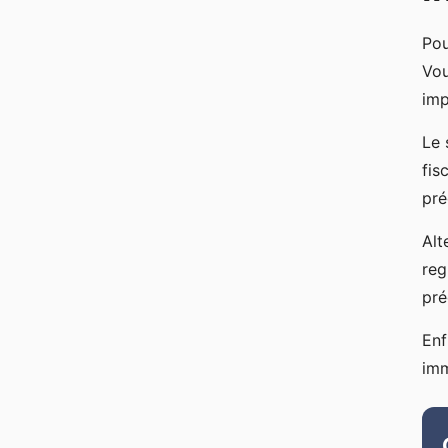
Pou
Vou
imp
Le 
fis
pré
Alt
reg
pré
Enf
imm