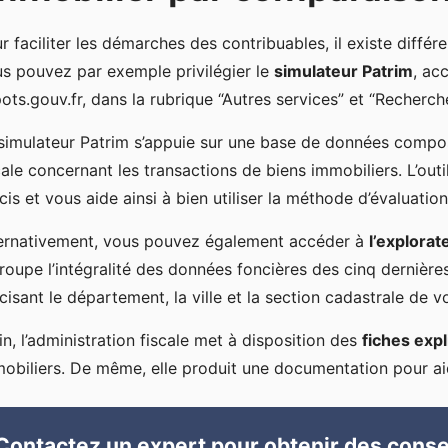
r faciliter les démarches des contribuables, il existe diffé
s pouvez par exemple privilégier le
simulateur Patrim
, ac
ots.gouv.fr, dans la rubrique “Autres services” et “Recherch
simulateur Patrim s’appuie sur une base de données composé
cale concernant les transactions de biens immobiliers. L’out
cis et vous aide ainsi à bien utiliser la méthode d’évaluati
ernativement, vous pouvez également accéder à
l’explora
roupe l’intégralité des données foncières des cinq dernièr
cisant le département, la ville et la section cadastrale de v
in, l’administration fiscale met à disposition des
fiches expl
obiliers. De même, elle produit une documentation pour aid
Contactez un expert pour obtenir des conse