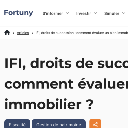
S’informer
Investir
Simuler
Articles
IFI, droits de succession : comment évaluer un bien immobi
IFI, droits de suc
comment évaluer
immobilier ?
Fiscalité
Gestion de patrimoine